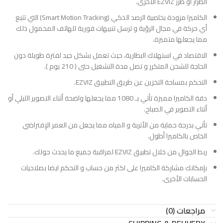
الطراز أو طرز EZVIZ الأخرى.
الكاميرا مزودة بخاصية الرصد الذكي (Smart Motion Tracking) التي تتبع
أي حركة في مجال الرؤية و ترسل تنبيهات فورية للهاتف المحمول ذلك
مما يجعلها متميزة.
الاقتصاد في استهلاك البطارية، حيث تعمل بشكل جيد لفترة طويلة دون
الحاجة للشحن المتكرر و تصل مدة التشغيل حتى ( 210 يوم ).
التحكم بمساحة التخزين عن طريق التطبيق EZVIZ.
دقة الكاميرا مميزة تأتي بـ 1080 مما يجعلها واضحة أثناء التصوير الليلي أو
أثناء التصوير في الصباح.
تأتي بدرجة حماية من الأتربة و المياه مما يجعل من العمر الإفتراضي
الخاص بالكاميرا أطول.
ربط الجوال من خلال تطبيق EZVIZ لمراقبة جميع ما يحدث حولك.
بإمكانك مشاركة الكاميرا على اكثر من حساب و التحكم ايضا بصلاحيات
الحسابات الأخرى.
مراجعات (0)