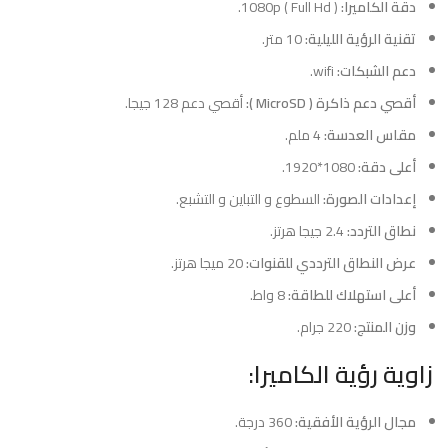
دقة الكاميرا:
( 1080p ( Full Hd.
تقنية الرؤية الليلية:
10 متر.
دعم الشبكات:
wifi.
أقصي دعم ذاكرة ( MicroSD ):
أقصي دعم 128 جيجا.
مقاس العدسة:
4 ملم.
أعلى دقة:
1080*1920.
إعدادات الصورة:
السطوع و التباين و التشبع.
نطاق التردد:
2.4 جيجا هرتز.
عرض النطاق الترددي للقنوات:
20 ميجا هرتز.
أعلى استهلاك للطاقة:
8 واط.
وزن المنتج:
220 جرام.
زاوية رؤية الكاميرا:
مجال الرؤية الأفقية:
360 درجة.