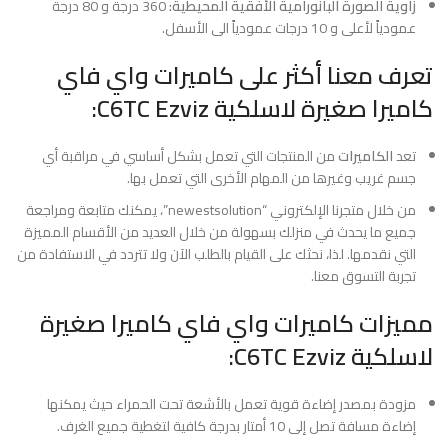
زاوية الصورة البانورامية الأفقية المحيطية:
360 درجة و 80 درجة
عمودياً لأعلى و 10 درجات عمودياً الى الأسفل.
تعرف معنا أكثر على كاميرات واي فاي
كاميرا صغيرة لاسلكية C6TC Ezviz:
تعد
الكاميرات
من المنتجات التي تعمل بشكل أساسي في مراقبة أي
جسم غريب وغيرها من المهام الأخرى التي تعمل بها.
من خلال متجرنا الإلكتروني “newestsolution”، يمكنك متابعة ومراجعة
جميع ما يحدث في منزلك بسهولة من خلال العديد من الأقسام المميزة
التي نقدمها. لذا، نحثك على القيام بالطلب الآن ولا تتردد في الاستفادة من
تجربة التسوق معنا.
مميزات كاميرات واي فاي كاميرا صغيرة
لاسلكية C6TC Ezviz:
مزودة بمصدر إضاءة قوية تعمل بالأشعة تحت الحمراء حيث يمكنها
إضاءة مسافة تصل إلى 10 أمتار بدرجة كافية لتغطية جميع الغرف.